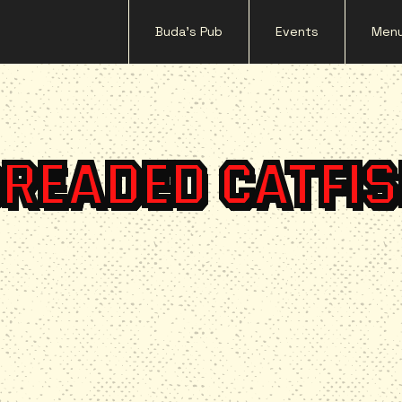
Buda's Pub
Events
Men
READED CATFI