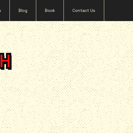
u
Blog
Book
Contact Us
SH