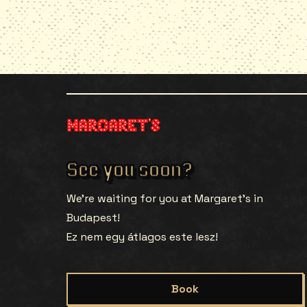
See you soon?
We’re waiting for you at Margaret’s in
Budapest!
Ez nem egy átlagos este lesz!
Book