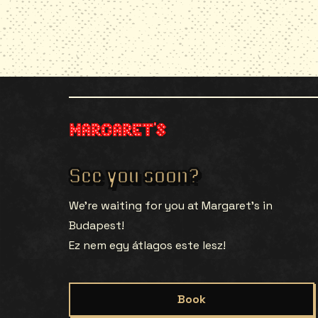
See you soon?
We’re waiting for you at Margaret’s in
Budapest!
Ez nem egy átlagos este lesz!
Book