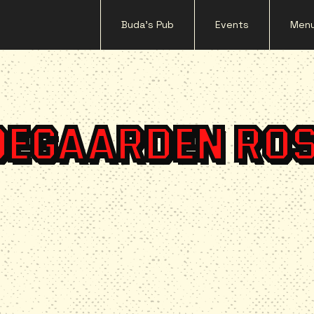
Buda's Pub
Events
Men
OEGAARDEN ROS