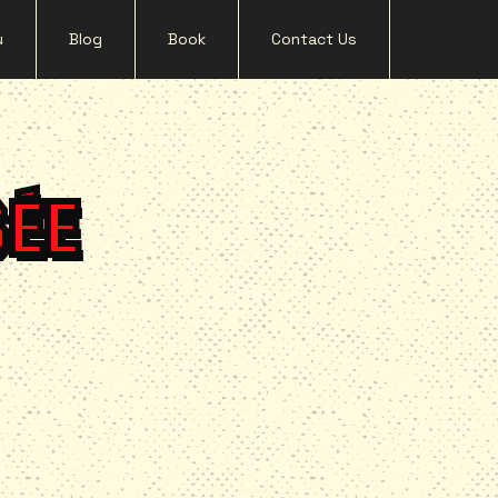
u
Blog
Book
Contact Us
ÉE