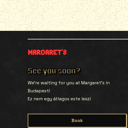
See you soon?
We’re waiting for you at Margaret’s in
Budapest!
Ez nem egy átlagos este lesz!
Book