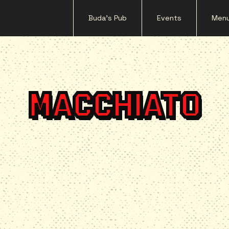
Buda's Pub
Events
Men
MACCHIATO