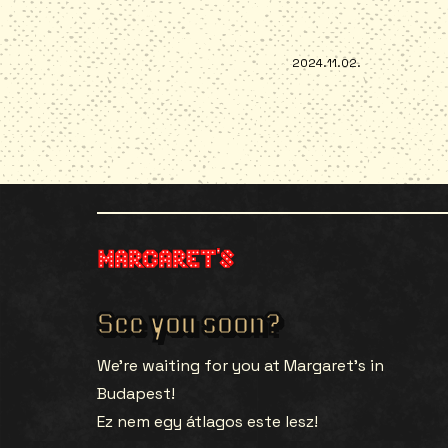
2024.11.02.
See you soon?
We’re waiting for you at Margaret’s in
Budapest!
Ez nem egy átlagos este lesz!