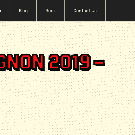
u
Blog
Book
Contact Us
GNON 2019 –